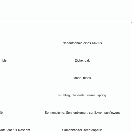
Nahaufnahme eines Kaktus
amble
Eiche, oak
Moos, moss
Frühling, blühende Bäume, spring
lb
Sonnenblume, Sonnenblumen, sunflower, sunflowers
Blüte, cactus blossom
Samenkapsel, seed capsule