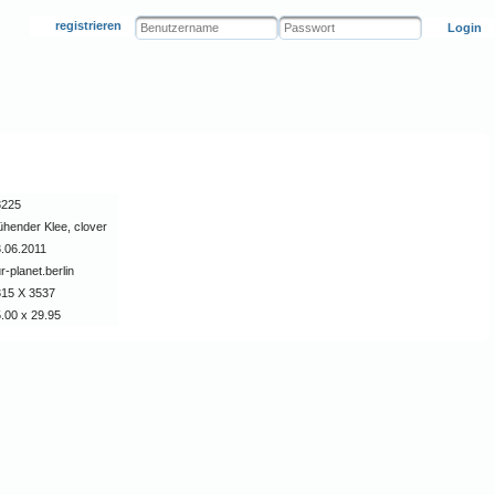
registrieren
Login
3225
ühender Klee, clover
.06.2011
r-planet.berlin
315 X 3537
.00 x 29.95