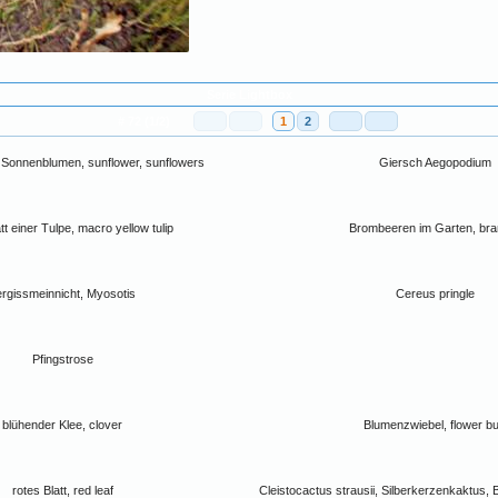
Serie Lightbox
# 72 (1/2)
1
2
Sonnenblumen, sunflower, sunflowers
Giersch Aegopodium
tt einer Tulpe, macro yellow tulip
Brombeeren im Garten, br
ergissmeinnicht, Myosotis
Cereus pringle
Pfingstrose
blühender Klee, clover
Blumenzwiebel, flower bu
rotes Blatt, red leaf
Cleistocactus strausii, Silberkerzenkaktus, 