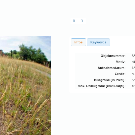
Infos
Keywords
Objektnummer:
6
Motiv:
bl
Aufnahmedatum:
13
Credit:
ou
Bildgröße (in Pixel):
5
max. Druckgröße (cm/300dpi):
45